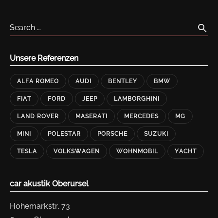
"
T
E
S
search
Search …
L
A
M
O
D
Unsere Referenzen
E
L
S
"
ALFA ROMEO
AUDI
BENTLEY
BMW
FIAT
FORD
JEEP
LAMBORGHINI
LAND ROVER
MASERATI
MERCEDES
MG
MINI
POLESTAR
PORSCHE
SUZUKI
TESLA
VOLKSWAGEN
WOHNMOBIL
YACHT
car akustik Oberursel
Hohemarkstr. 73