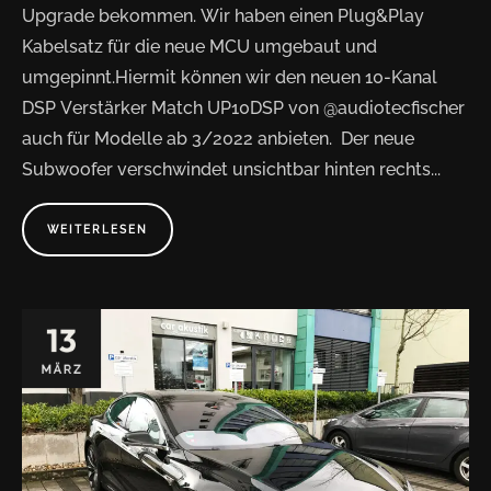
Upgrade bekommen. Wir haben einen Plug&Play
Kabelsatz für die neue MCU umgebaut und
umgepinnt.Hiermit können wir den neuen 10-Kanal
DSP Verstärker Match UP10DSP von @audiotecfischer
auch für Modelle ab 3/2022 anbieten. Der neue
Subwoofer verschwindet unsichtbar hinten rechts...
WEITERLESEN
A
B
O
U
T
"
T
13
E
S
L
MÄRZ
A
M
O
D
E
L
3
"