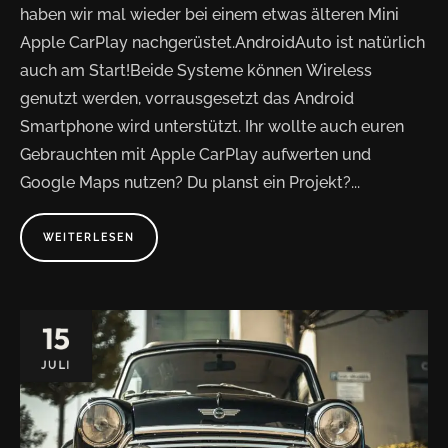
haben wir mal wieder bei einem etwas älteren Mini
Apple CarPlay nachgerüstet.AndroidAuto ist natürlich
auch am Start!Beide Systeme können Wireless
genutzt werden, vorrausgesetzt das Android
Smartphone wird unterstützt. Ihr wollte auch euren
Gebrauchten mit Apple CarPlay aufwerten und
Google Maps nutzen? Du planst ein Projekt?...
WEITERLESEN
A
B
O
U
T
"
M
15
I
N
I
JULI
C
O
O
P
E
R
2