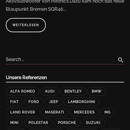
Aktivsubwoofer von Hifonics.Dazu kam noch das neue
Blaupunkt Bremen SQR46...
WEITERLESEN
A
B
O
U
T
"
M
I
N
search
Search …
I
R
O
V
E
Unsere Referenzen
R
„
M
R
ALFA ROMEO
AUDI
BENTLEY
BMW
.
B
E
FIAT
FORD
JEEP
LAMBORGHINI
A
N
„
LAND ROVER
MASERATI
MERCEDES
MG
"
MINI
POLESTAR
PORSCHE
SUZUKI