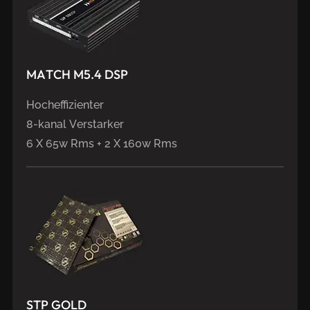
MATCH
M5.4
DSP
Hocheffizienter
8-kanal Verstarker
6 X 65w Rms + 2 X 160w Rms
STP
GOLD