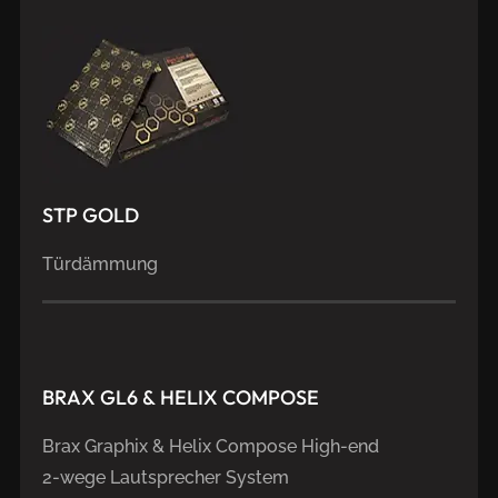
STP
GOLD
Türdämmung
BRAX
GL6
&
HELIX
COMPOSE
Brax Graphix & Helix Compose High-end
2-wege Lautsprecher System