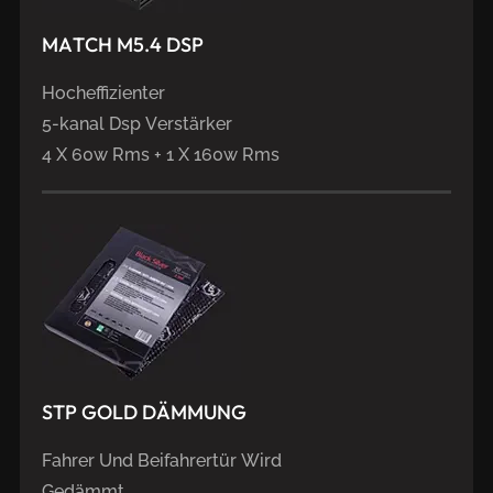
MATCH
M5.4
DSP
Hocheffizienter
5-kanal Dsp Verstärker
4 X 60w Rms + 1 X 160w Rms
STP
GOLD
DÄMMUNG
Fahrer Und Beifahrertür Wird
Gedämmt